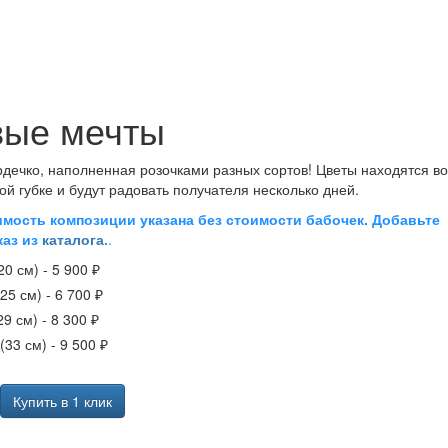
вые мечты
дечко, наполненная розочками разных сортов! Цветы находятся во
й губке и будут радовать получателя несколько дней.
мость композиции указана без стоимости бабочек. Добавьте
каз из
каталога
.
.
20 см) -
5 900 ₽
25 см) -
6 700 ₽
29 см) -
8 300 ₽
(33 см) -
9 500 ₽
Купить в 1 клик