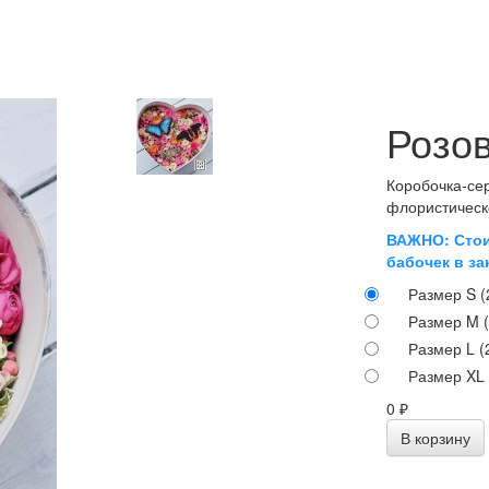
Розо
Коробочка-сер
флористическо
ВАЖНО: Стои
бабочек в за
Размер S (
Размер M (
Размер L (
Размер XL 
0 ₽
В корзину